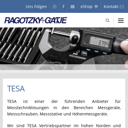
Gaetje
Uns Folgen
instagram
facebook
Kunden
eShop
Kontakt
GmbH
Journal
-
Fachhandel
Ragotzky
für
+
Präzisionswerkzeuge
Slider
Gaetje
GmbH
-
Fachhandel
für
Präzisionswerkzeuge
TESA
TESA ist einer der führenden Anbieter für
Messtechniklösungen in den Bereichen Messgeräte,
Messschrauben, Messstative und Höhenmessgeräte.
Wir sind TESA Vertriebspartner im hohen Norden und