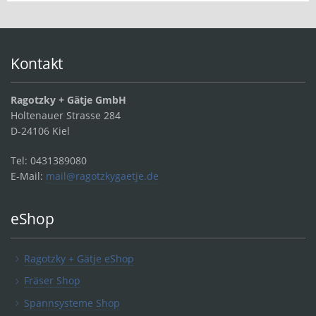
Kontakt
Ragotzky + Gätje GmbH
Holtenauer Strasse 284
D-24106 Kiel
Tel: 0431389080
E-Mail:
mail@ragotzkygaetje.de
eShop
Ragotzky + Gätje eShop
Fräser Shop
Spannsysteme Shop