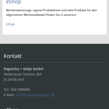
eShop
Markenwerkzeuge, eigene Produktlinien und viele Produkte für den
allgemeinen Werkstattbedarf finden Sie in unserem:
eShop
Kontakt
Ragotzky + Gätje GmbH
Holtenauer Strasse 284
D-24106 Kiel
Tel: 0431389080
E-Mail:
mail@ragotzkygaetje.de