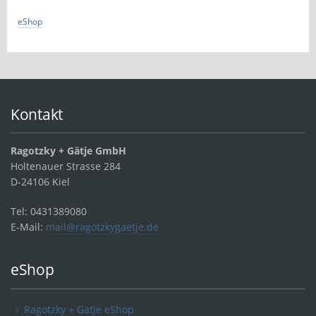
eShop
Kontakt
Ragotzky + Gätje GmbH
Holtenauer Strasse 284
D-24106 Kiel
Tel: 0431389080
E-Mail:
mail@ragotzkygaetje.de
eShop
Ragotzky + Gätje eShop